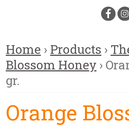
Home
›
Products
›
Th
You are here
Blossom Honey
› Ora
gr.
Orange Blo