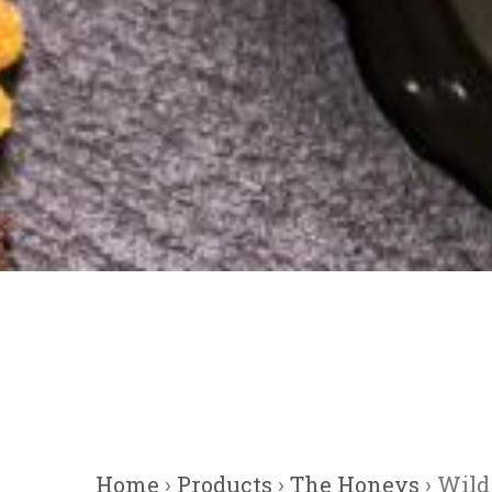
Home
›
Products
›
The Honeys
› Wild